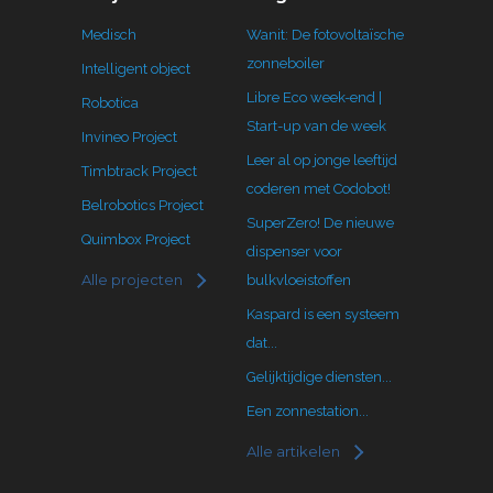
Medisch
Wanit: De fotovoltaïsche
zonneboiler
Intelligent object
Libre Eco week-end |
Robotica
Start-up van de week
Invineo Project
Leer al op jonge leeftijd
Timbtrack Project
coderen met Codobot!
Belrobotics Project
SuperZero! De nieuwe
Quimbox Project
dispenser voor
Alle projecten
bulkvloeistoffen
Kaspard is een systeem
dat...
Gelijktijdige diensten...
Een zonnestation...
Alle artikelen