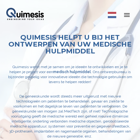
QUIMESIS HELPT U BIJ HET
ONTWERPEN VAN UW MEDISCHE
HULPMIDDEL
Quimesis werkt met je samen om je ideeën te ontwikkelen en je te
helpen je project voor een
medisch hulpmiddel
. Ons ontwerpbureau is
bijzonder gevoelig voor innovatieve ideeën die technologie gebruiken om
levens te helpen redden!
De geneeskunde wordt steeds meer uitgerust met nieuwe
technologieën om patiënten te behandelen, gevaar en ziekte te
voorkomen en het dagelijkse leven van patiënten te verbeteren. De
geneeskunde van morgen zal MedTech zijn, of niet! Technologische
vooruitgang geeft de medische wereld een geheel nieuwe dimensie:
intelligente, onderling verbonden medische objecten, gerobotiseerde
medische apparatuur, systemen voor preventie en gegevensfeedback,
3D-prothesen, implantaten en nagemaakte organen, behandelingen van
de nieuwe generatie, enz.