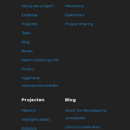
Heb je een project?
Mechanica
Expertise
Elektronica
Projecten
Programmering
Team
Blog
Banen
Neem contact op met
Privacy
Algemene
verkoopvoorwaarden
Projecten
Blog
Medisch
Wanit: De fotovoltaïsche
zonneboiler
Intelligent object
Libre Eco week-end |
Robotica