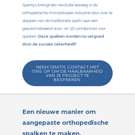
Spentys brengt een revolutie teweeg in de
orthopedische immobilisatie-industrie door over te
stappen van de traditionele spalk naar een
geautomatiseerd scan- en 3D-printproces voor
spalken.
Deze spalken worden nu vergoed
door de sociale zekerheid!!!
NEEM GRATIS CONTACT MET
ONS OP OM DE HAALBAARHEID
VAN JE PROJECT TE
BESPREKEN.
Een nieuwe manier om
aangepaste orthopedische
spalken te maken.