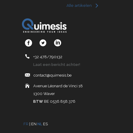
Alle artikelen
+32 478/790132
Laat een bericht achter!
contact@quimesis.be
Avenue Léonard de Vinci 18
1300 Waver
BTW
BE 0536.858.376
FR
|
EN
NL
ES