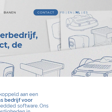
BANEN
CONTACT
FR
|
EN
|
NL
|
ES
rbedrijf,
ct, de
ekoppeld aan een
s bedrijf voor
bedded software.
Ons
ardigheden in