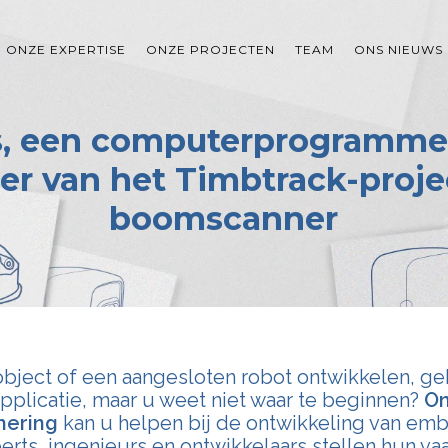
ONZE EXPERTISE
ONZE PROJECTEN
TEAM
ONS NIEUWS
, een computerprogrammee
er van het Timbtrack-proje
boomscanner
 object of een aangesloten robot ontwikkelen, g
pplicatie, maar u weet niet waar te beginnen?
On
ering
kan u helpen bij de ontwikkeling van em
erts, ingenieurs en ontwikkelaars stellen hun va