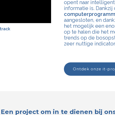
opent naar intelligen
informatie is. Dankzi
computerprogramme
aangesloten, en dankz
het mogelijk een eno
track
op te halen die het 
trends op de bosopst
zeer nuttige indicato
ontdek onze it-pr
Een project om in te dienen bij on