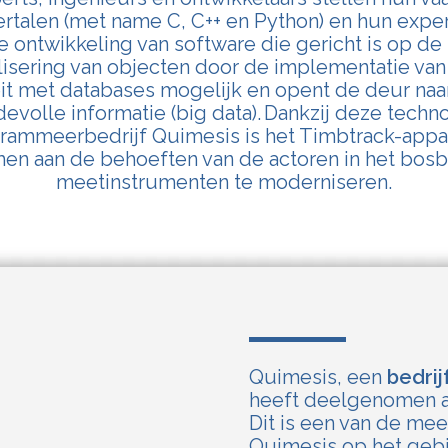
alen (met name C, C++ en Python) en hun exper
e ontwikkeling van software die gericht is op d
alisering van objecten door de implementatie v
it met databases mogelijk en opent de deur na
volle informatie (big data).
Dankzij deze techno
ammeerbedrijf Quimesis is het Timbtrack-appa
en aan de behoeften van de actoren in het bos
meetinstrumenten te moderniseren.
Quimesis, een
bedri
heeft deelgenomen aa
Dit is een van de me
Quimesis op het geb