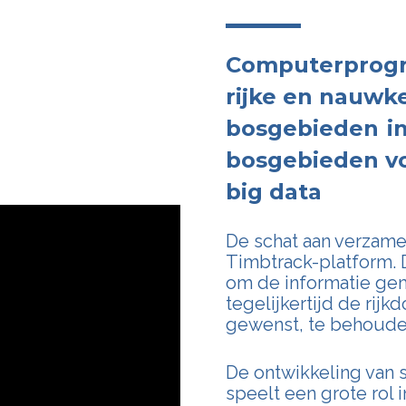
Computerprogr
rijke en nauwke
bosgebieden
i
bosgebieden vo
big data
De schat aan verzame
Timbtrack-platform. 
om de informatie gem
tegelijkertijd de rij
gewenst, te behoude
De ontwikkeling van
speelt een grote rol 