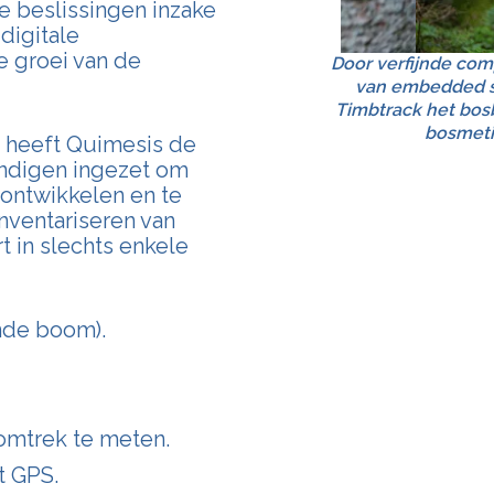
 beslissingen inzake
digitale
 groei van de
Door verfijnde co
van embedded s
Timbtrack het bosb
bosmeti
heeft Quimesis de
undigen ingezet om
ontwikkelen en te
nventariseren van
 in slechts enkele
nde boom).
omtrek te meten.
t GPS.