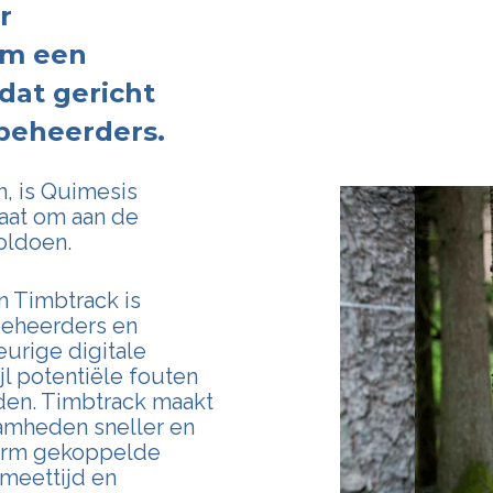
r
om een
dat gericht
beheerders.
n, is Quimesis
aat om aan de
oldoen.
n Timbtrack is
beheerders en
eurige digitale
l potentiële fouten
den. Timbtrack maakt
amheden sneller en
form gekoppelde
 meettijd en