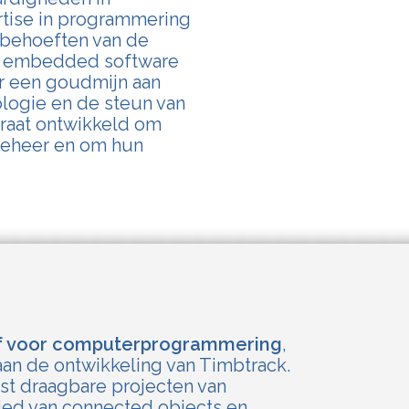
tise in programmering
e behoeften van de
an embedded software
ar een goudmijn aan
logie en de steun van
raat ontwikkeld om
beheer en om hun
jf voor computerprogrammering
,
n de ontwikkeling van Timbtrack.
est draagbare projecten van
ied van connected objects en