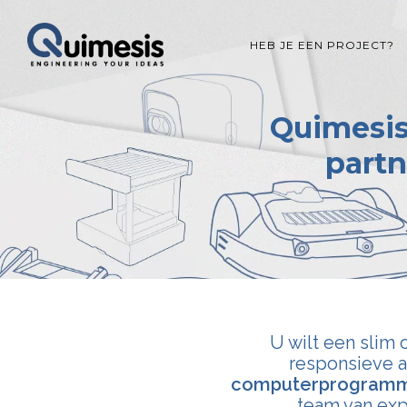
HEB JE EEN PROJECT?
Quimesis
partn
U wilt een slim
responsieve a
computerprogramm
team van exp