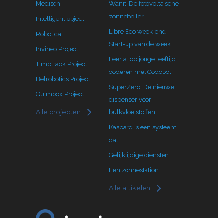
Medisch
Wanit: De fotovoltaïsche
zonneboiler
Intelligent object
Libre Eco week-end |
Robotica
Start-up van de week
Invineo Project
Leer al op jonge leeftijd
Timbtrack Project
coderen met Codobot!
Belrobotics Project
SuperZero! De nieuwe
Quimbox Project
dispenser voor
Alle projecten
bulkvloeistoffen
Kaspard is een systeem
dat...
Gelijktijdige diensten...
Een zonnestation...
Alle artikelen