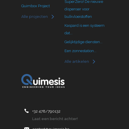
SuperZero! De nieuwe
Quimbox Project
dispenser voor
Alle projecten
bulkvloeistoffen
Kaspard is een systeem
dat...
Gelijktijdige diensten...
Een zonnestation...
Alle artikelen
+32 478/790132
Laat een bericht achter!