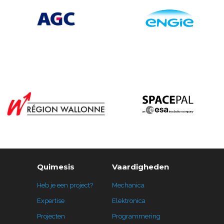
Quimesis
Vaardigheden
Heb je een project?
Mechanica
Expertise
Elektronica
Projecten
Programmering