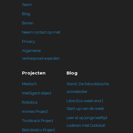
Team
Blog
Banen
Neem contact op met
Privacy
Algemene
verkoopvoorwaarden
Projecten
Blog
Medisch
Wanit: De fotovoltaïsche
zonneboiler
Intelligent object
Libre Eco week-end |
Robotica
Start-up van de week
Invineo Project
Leer al op jonge leeftijd
Timbtrack Project
coderen met Codobot!
Belrobotics Project