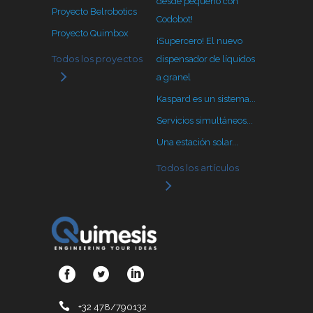
desde pequeño con
Proyecto Belrobotics
Codobot!
Proyecto Quimbox
¡Supercero! El nuevo
Todos los proyectos
dispensador de líquidos
a granel
Kaspard es un sistema...
Servicios simultáneos...
Una estación solar...
Todos los artículos
+32 478/790132