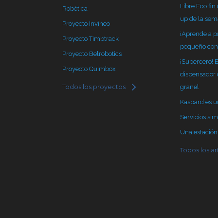
Libre Eco fin
Robótica
up de la se
Proyecto Invineo
¡Aprende a 
Proyecto Timbtrack
pequeño con
Proyecto Belrobotics
¡Supercero! 
Proyecto Quimbox
dispensador 
Todos los proyectos
granel
Kaspard es un
Servicios sim
Una estación s
Todos los ar