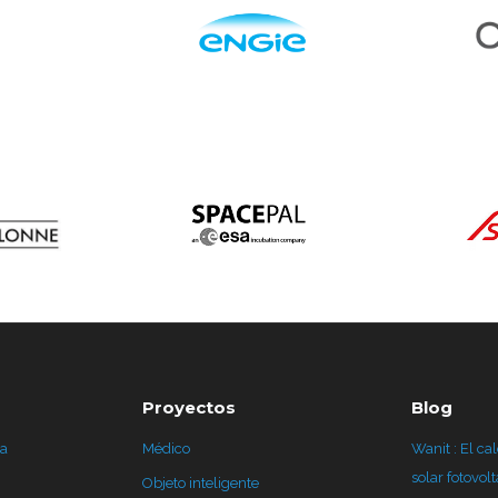
Proyectos
Blog
ca
Médico
Wanit : El ca
solar fotovolt
Objeto inteligente