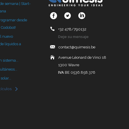
 de semana | Start-
mana
programar desde
 Codobot!
+32 478/790132
El nuevo
Deje su mensaje
de líquidos a
contact@quimesis.be
Avenue Léonard de Vinci 18
 sistema...
1300 Wavre
ultáneos...
IVA
BE 0536.858.376
olar...
tículos