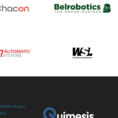
lentador de agua
aico