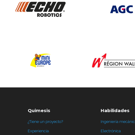
Quimesis
Habilidades
¿Tiene un proyecto?
Ingeniería mecáni
Experiencia
Electrónica