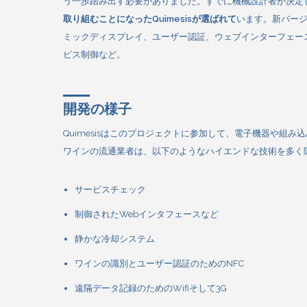
う一歩踏み出す必要がありました。すでに機械設計者が決定
取り組むことになったQuimesisが選ばれて
います。新バー
ミックディスプレイ、ユーザー認証、ウェブインターフェー
ビス制御など。
開発の様子
Quimesisはこのプロジェクトに参加して、電子機器や組
ワインの流通業者は、以下のようなハイエンドな技術を多く
サービスチェック
制御されたWebインタフェースなど
静かな冷却システム
ワインの識別とユーザー認証のためのNFC
遠隔データ記録のためのWifiそして3G