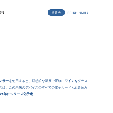
情報
連絡先
FR
|
EN
|
NL
|
ES
ンサーを
使用すると、理想的な温度で正確に
ワインを
グラス
スは、この未来のデバイスのすべての電子カードと組み込み
021年にシリーズ化予定