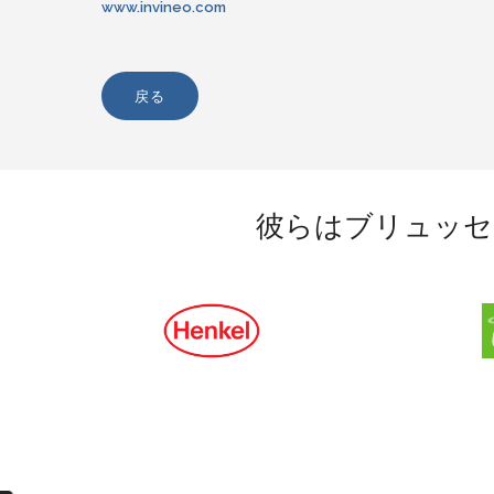
www.invineo.com
戻る
彼らはブリュッセ