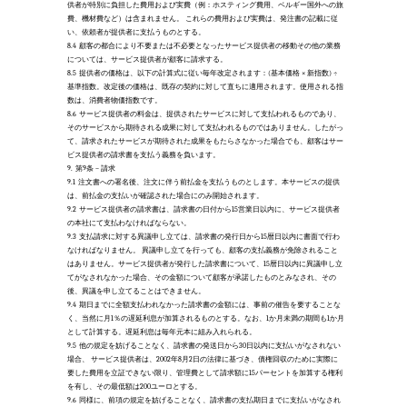
供者が特別に負担した費用および実費（例：ホスティング費用、ベルギー国外への旅
費、機材費など）は含まれません。 これらの費用および実費は、発注書の記載に従
い、依頼者が提供者に支払うものとする。 
8.4
顧客の都合により不要または不必要となったサービス提供者の移動その他の業務
については、サービス提供者が顧客に請求する。 
8.5
提供者の価格は、以下の計算式に従い毎年改定されます：(基本価格 × 新指数) ÷ 
基準指数。改定後の価格は、既存の契約に対して直ちに適用されます。使用される指
数は、消費者物価指数です。
8.6
サービス提供者の料金は、提供されたサービスに対して支払われるものであり、
そのサービスから期待される成果に対して支払われるものではありません。したがっ
て、請求されたサービスが期待された成果をもたらさなかった場合でも、顧客はサー
ビス提供者の請求書を支払う義務を負います。 
9.
第9条 – 請求
9.1
注文書への署名後、注文に伴う前払金を支払うものとします。本サービスの提供
は、前払金の支払いが確認された場合にのみ開始されます。 
9.2
サービス提供者の請求書は、請求書の日付から15営業日以内に、サービス提供者
の本社にて支払わなければならない。
9.3
支払請求に対する異議申し立ては、請求書の発行日から15暦日以内に書面で行わ
なければなりません。 異議申し立てを行っても、顧客の支払義務が免除されること
はありません。サービス提供者が発行した請求書について、15暦日以内に異議申し立
てがなされなかった場合、その金額について顧客が承諾したものとみなされ、その
後、異議を申し立てることはできません。
9.4
期日までに全額支払われなかった請求書の金額には、事前の催告を要することな
く、当然に月1％の遅延利息が加算されるものとする。なお、1か月未満の期間も1か月
として計算する。遅延利息は毎年元本に組み入れられる。
9.5
他の規定を妨げることなく、請求書の発送日から30日以内に支払いがなされない
場合、 サービス提供者は、2002年8月2日の法律に基づき、債権回収のために実際に
要した費用を立証できない限り、管理費として請求額に15パーセントを加算する権利
を有し、その最低額は200ユーロとする。
9.6
同様に、前項の規定を妨げることなく、請求書の支払期日までに支払いがなされ