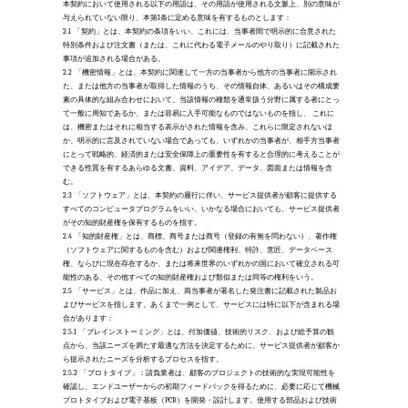
本契約において使用される以下の用語は、その用語が使用される文脈上、別の意味が
与えられていない限り、本第I条に定める意味を有するものとします：
2.1
「契約」とは、本契約の条項をいい、これには、当事者間で明示的に合意された
特別条件および注文書（または、これに代わる電子メールのやり取り）に記載された
事項が追加される場合がある。
2.2
「機密情報」とは、本契約に関連して一方の当事者から他方の当事者に開示され
た、または他方の当事者が取得した情報のうち、その情報自体、あるいはその構成要
素の具体的な組み合わせにおいて、当該情報の種類を通常扱う分野に属する者にとっ
て一般に周知であるか、または容易に入手可能なものではないものを指し、 これに
は、機密またはそれに相当する表示がされた情報を含み、これらに限定されないほ
か、明示的に言及されていない場合であっても、いずれかの当事者が、相手方当事者
にとって戦略的、経済的または安全保障上の重要性を有すると合理的に考えることが
できる性質を有するあらゆる文書、資料、アイデア、データ、図面または情報を含
む。
2.3
「ソフトウェア」とは、本契約の履行に伴い、サービス提供者が顧客に提供する
すべてのコンピュータプログラムをいい、いかなる場合においても、サービス提供者
がその知的財産権を保有するものを指す。
2.4
「知的財産権」とは、商標、商号または商号（登録の有無を問わない）、著作権
（ソフトウェアに関するものを含む）および関連権利、特許、意匠、データベース
権、ならびに現在存在するか、または将来世界のいずれかの国において確立される可
能性のある、その他すべての知的財産権および類似または同等の権利をいう。
2.5
「サービス」とは、作品に加え、両当事者が署名した発注書に記載された製品お
よびサービスを指します。あくまで一例として、サービスには特に以下が含まれる場
合があります： 
2.5.1
「ブレインストーミング」とは、付加価値、技術的リスク、および総予算の観
点から、当該ニーズを満たす最適な方法を決定するために、サービス提供者が顧客か
ら提示されたニーズを分析するプロセスを指す。
2.5.2
「プロトタイプ」：請負業者は、顧客のプロジェクトの技術的な実現可能性を
確認し、エンドユーザーからの初期フィードバックを得るために、必要に応じて機械
プロトタイプおよび電子基板（PCB）を開発・設計します。使用する部品および技術