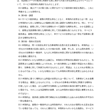
は、当該個人データの処理に関連する第三者からのあらゆる請求およびクレームにつ
いて、サービス提供者を免責するものとします。 
13.2
顧客は、個人データの取り扱いに関するサービス提供者の規定を熟読し、これに
準拠することを表明する。
14.
第14条 – 譲渡
14.1
サービス提供者は、顧客の同意を得ることなく、本契約の全部または一部、およ
び本契約から生じる権利および義務を第三者に譲渡する権利を有する。特に、サービ
ス提供者は、顧客に対して有する債権をすべて譲渡する権利を有し、かかる譲渡によ
り、顧客は当該債権の新たな権利者に対して支払義務を負うものとする。 サービス
提供者は、顧客の同意を得ることなく、本サービスの全部または一部を下請業者に委
託する権利を有する。
15.
第15条 – 契約の完全性
15.1
本契約は、同一の目的を有する当事者間の合意の全文を構成する。本契約は、い
ずれかの当事者が以前に提示したその他の合意、提案、申し出、または意向表明、い
ずれかの当事者の一般条件、ならびに本契約の内容に関する当事者間のその他のあら
ゆる連絡に優先する。
15.2
本契約のいかなる変更または修正も、本契約の付帯条項を構成するものとし、当
該変更または修正が書面により行われ、かつ各当事者により書面で承認された場合に
限り、当事者に対して拘束力を有するものとします。黙認は、たとえそれが長期にわ
たるものであっても、いかなる場合においても本契約の黙示的な変更とはみなされま
せん。 
15.3
本契約に基づく権利または利益の全部または一部について、当事者がこれを放棄
する場合は、書面によるものとする。 いずれかの当事者が本契約に関連する権利を
行使しなかった場合、または相手方当事者による本契約の条項の遵守を要求しなかっ
た場合でも、そのことは当該権利の放棄、または本契約の違反の容認と解釈されるも
のではない。 
15.4
本契約は、提供者と顧客の間で締結される見積書またはあらゆる契約の不可分の
一部を構成する。 
15.5
本契約は、顧客の一般条件または特別条件が、それらのみが適用される旨を定め
ている場合であっても、それらに優先する。本契約からのいかなる逸脱も、サービス