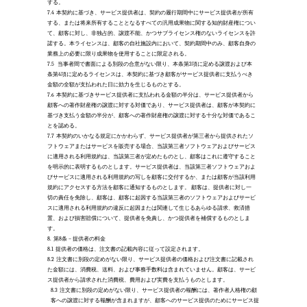
する。 
7.4
本契約に基づき、サービス提供者は、契約の履行期間中にサービス提供者が所有
する、または将来所有することとなるすべての汎用成果物に関する知的財産権につい
て、顧客に対し、非独占的、譲渡不能、かつサブライセンス権のないライセンスを許
諾する。本ライセンスは、顧客の自社施設内において、契約期間中のみ、顧客自身の
業務上の必要に限り成果物を使用することに限定される。
7.5
 当事者間で書面による別段の合意がない限り、本条第3項に定める譲渡および本
条第4項に定めるライセンスは、本契約に基づき顧客がサービス提供者に支払うべき
金額の全額が支払われた日に効力を生じるものとする。 
7.6
本契約に基づきサービス提供者に支払われる金額の半分は、サービス提供者から
顧客への著作財産権の譲渡に対する対価であり、サービス提供者は、顧客が本契約に
基づき支払う金額の半分が、顧客への著作財産権の譲渡に対する十分な対価であるこ
とを認める。
7.7
本契約のいかなる規定にかかわらず、サービス提供者が第三者から提供されたソ
フトウェアまたはサービスを販売する場合、当該第三者ソフトウェアおよびサービス
に適用される利用規約は、当該第三者が定めたものとし、顧客はこれに遵守すること
を明示的に表明するものとします。サービス提供者は、当該第三者ソフトウェアおよ
びサービスに適用される利用規約の写しを顧客に交付するか、または顧客が当該利用
規約にアクセスする方法を顧客に通知するものとします。 顧客は、提供者に対し一
切の責任を免除し、顧客は、顧客に起因する当該第三者のソフトウェアおよびサービ
スに適用される利用規約の違反に起因または関連して生じるあらゆる請求、救済措
置、および損害賠償について、提供者を免責し、かつ提供者を補償するものとしま
す。  
8.
第8条 – 提供者の料金
8.1
提供者の価格は、注文書の記載内容に従って設定されます。
8.2
注文書に別段の定めがない限り、サービス提供者の価格および注文書に記載され
た金額には、消費税、送料、および事務手数料は含まれていません。顧客は、サービ
ス提供者から請求された消費税、費用および実費を支払うものとします。
8.3
注文書に別段の定めがない限り、サービス提供者の報酬には、著作者人格権の顧
客への譲渡に対する報酬が含まれますが、顧客へのサービス提供のためにサービス提