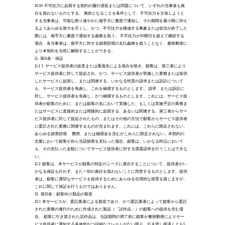
10.10
不可抗力に起因する契約の履行遅延または問題について、いずれの当事者も責
任を負わないものとする。 無効となることを条件として、不可抗力を主張しようと
する当事者は、可能な限り速やかに相手方に書面で通知し、その期間を最小限に抑え
るようあらゆる努力を尽くし、かつ、不可抗力を構成する事象または状況が終了した
際には、相手方に書面で通知する義務を負う。 不可抗力が30暦日を超えて継続する
場合、各当事者は、相手方に対する損害賠償の支払義務を負うことなく、書留郵便に
より本契約を当然に解除することができる。 
11.
第11条 – 保証 
11.1
1. サービス提供者の故意または重過失による場合を除き、顧客は、第三者により
サービス提供者に対して提起され、かつ、サービス提供者が実施した業務または提供
したサービスに起因し、または関連する、いかなる性質の請求または訴訟について
も、サービス提供者を免責し、これを補償するものとします。 請求、または訴訟に
対し、サービス提供者を免責し、かつ補償するものとします。これには、サービス提
供者が顧客のために、または顧客の名において実施した、もしくは実施予定の業務ま
たはサービスに直接的または間接的に起因する、あるいは関連する、第三者からサー
ビス提供者に対して提起されたもの、またはその他の方法で顧客からサービス提供者
に委託された業務に関連するものが含まれます。これには、これらに限定されない、
あらゆる損害賠償、 費用、または補償金を含むがこれらに限定されない。本契約の
文脈において顧客が自ら当該損害を支払った場合、顧客は、いかなる時点において
も、その支払った金額についてサービス提供者に対する償還請求を行うことはできな
い。
11.2
顧客は、本サービスが顧客の特定のニーズに適合することについて、提供者がい
かなる保証も行わず、また一切の責任を負わないことに同意するものとします。提供
者は、顧客に適切なサービスを提供するためにあらゆる合理的な措置を講じますが、
これに関して保証を行うものではありません。
12.
第12条 – 顧客向け製品の製造
12.1
本サービスが、委託業者による製造であり、かつ委託業者によって顧客から委託
された業務の遂行のために作成された製品（「試作品」）の顧客への提供を含む場
合、 顧客に引き渡された試作品は、当該期間の満了前に顧客が書留郵便によりサー
ビス提供者に通知する具体的かつ詳細なクレームがない限り、引き渡し後遅くとも5