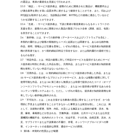
の選定は、将来の量産化を見据えて行われます。
2.5.3
「検証」：サービス提供者は、顧客のために開発された製品が、機能要件およ
び適合基準を満たす高い品質水準に達するよう確保することができ、また、CEおよび
FCC認証を取得するために、当該製品がEMC、R&TTEなどの規格に適合しているかど
うかを試験することができます。
2.5.4
「生産」：サービス提供者は、下請け業者や製造業者からなるネットワークの
支援を受け、顧客のために開発された製品の製造プロセス全体（調達、組立、包装）
を担当することができます。
2.6
「創作物」とは、すべての創作物（データベースおよびソフトウェアを含む）、 
本契約の履行および顧客の客観的なニーズに起因または関連する、あらゆる創作物、
作品、発明、情報および文書を意味し、いずれの場合も、サービス提供者が知的財産
権の所有者であり、かつ契約締結日時点で存在するか、または契約履行の過程で生じ
るものを指す。
2.7
「特定作品」とは、特定の顧客に対して特定のサービスを提供するためにサービ
ス提供者が特別に作成した作品を指し、汎用作品、またはサービス提供者が知的財産
権を保有していない作品ではないものをいう。 
2.8
「汎用作品」とは、(i) 契約締結日以前にサービス提供者が作成した作品、または 
(ii) サービス提供者が様々なプロジェクトやサービス、あるいは複数の顧客に対して
使用可能な作品、または (iii) 第三者から無償または有償で提供されたコード（オープ
ンソースソフトウェアやモジュールを含む）、または (vi) 提供者が使用するあらゆる
コンテンツ管理システムをいう。ただし、いずれの場合も、提供者が知的財産権を保
有していない創作物は除外される。
2.9
「不可抗力」とは、これを主張する当事者の意思に帰することができず、かつ合
理的に予見または回避することができなかった事実または状況を指し、これには、例
として、法規制の変更、戦争、内乱、火災による施設または資材の破壊、洪水、地
震、爆発、暴風雨などが含まれる。 労働争議； 伝染病、公共サービスまたは公共交
通機関の機能不全、社内外のストライキ、社会不安、テロ行為、自然災害、洪水、火
災、サプライヤーまたは下請業者の不履行、停電、ネットワークプロバイダーの障
害、インターネットの全面的な障害、通信サービスの障害。
3.
 第3条 – 本契約の性質および範囲