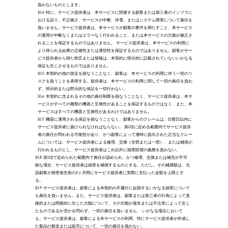
負わないものとします。 
10.4
特に、サービス提供者は、本サービスに関連する顧客または第三者のインフラに
おける誤り、不正確さ、サービスの中断、停電、またはシステム障害について責任を
負いません。サービス提供者は、本サービスが顧客の要件を満たすこと、本サービス
の運用が中断なくまたはエラーなく行われること、または本サービスの欠陥が修正さ
れることを保証するものではありません。 サービス提供者は、本サービスの利用に
より得られる結果の正確性または適切性を保証するものではありません。顧客がサー
ビス提供者から得た助言または情報は、本契約に明示的に記載されていないいかなる
保証も生じさせるものではありません。
10.5
本契約の他の規定を損なうことなく、顧客は、本サービスの利用に伴う一切のリ
スクを負うことを表明する。提供者は、本サービスの利用に関して一切の責任を負わ
ず、明示的または黙示的な保証を一切行わない。 
10.6
本契約に含まれるその他の責任制限を損なうことなく、サービス提供者は、本サ
ービスがすべての種類の機器と互換性があることを保証するものではなく、また、本
サービスはすべての機器と互換性があるわけではありません。
10.7
機器に適用される保証を損なうことなく、顧客からのクレームは、15暦日以内に
サービス提供者に届けられなければならない。 第1項に定める範囲内でサービス提供
者の責任が問われる可能性があり、かつ顧客によって適時に提出された正当なクレー
ムについては、サービス提供者による修理、交換（全部または一部）、または補填が
行われるものとし、サービス提供者はこれ以外に損害賠償の義務を負わない。
10.8
第1項で定められた範囲内で責任が認められ、かつ修理、交換または補充が不可
能な場合、サービス提供者は損害を補償するものとする。ただし、その補償額は、当
該顧客が損害発生前の3ヶ月間にサービス提供者に実際に支払った金額を上限とす
る。
10.9
サービス提供者は、顧客による本契約の不履行に起因するいかなる損害について
も責任を負いません。また、サービス提供者は、顧客または第三者の行為によって直
接的または間接的に生じた欠陥について、その欠陥が過失または不注意によって生じ
たものであるか否かを問わず、一切の責任を負いません。 いかなる場合において
も、サービス提供者は、顧客による本サービスの利用、特にサービス提供者が作成し
た製品の製造または販売について、一切の責任を負わない。 