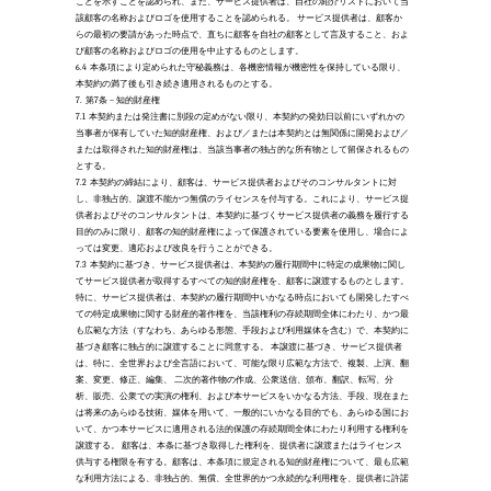
ことを示すことを認められ、また、サービス提供者は、自社の紹介リストにおいて当
該顧客の名称およびロゴを使用することを認められる。 サービス提供者は、顧客か
らの最初の要請があった時点で、直ちに顧客を自社の顧客として言及すること、およ
び顧客の名称およびロゴの使用を中止するものとします。
6.4
本条項により定められた守秘義務は、各機密情報が機密性を保持している限り、
本契約の満了後も引き続き適用されるものとする。 
7.
第7条 – 知的財産権
7.1
本契約または発注書に別段の定めがない限り、本契約の発効日以前にいずれかの
当事者が保有していた知的財産権、および／または本契約とは無関係に開発および／
または取得された知的財産権は、当該当事者の独占的な所有物として留保されるもの
とする。 
7.2
本契約の締結により、顧客は、サービス提供者およびそのコンサルタントに対
し、非独占的、譲渡不能かつ無償のライセンスを付与する。これにより、サービス提
供者およびそのコンサルタントは、本契約に基づくサービス提供者の義務を履行する
目的のみに限り、顧客の知的財産権によって保護されている要素を使用し、場合によ
っては変更、適応および改良を行うことができる。
7.3
本契約に基づき、サービス提供者は、本契約の履行期間中に特定の成果物に関し
てサービス提供者が取得するすべての知的財産権を、顧客に譲渡するものとします。 
特に、サービス提供者は、本契約の履行期間中いかなる時点においても開発したすべ
ての特定成果物に関する財産的著作権を、当該権利の存続期間全体にわたり、かつ最
も広範な方法（すなわち、あらゆる形態、手段および利用媒体を含む）で、本契約に
基づき顧客に独占的に譲渡することに同意する。 本譲渡に基づき、サービス提供者
は、特に、全世界および全言語において、可能な限り広範な方法で、複製、上演、翻
案、変更、修正、編集、 二次的著作物の作成、公衆送信、頒布、翻訳、転写、分
析、販売、公衆での実演の権利、および本サービスをいかなる方法、手段、現在また
は将来のあらゆる技術、媒体を用いて、一般的にいかなる目的でも、あらゆる国にお
いて、かつ本サービスに適用される法的保護の存続期間全体にわたり利用する権利を
譲渡する。 顧客は、本条に基づき取得した権利を、提供者に譲渡またはライセンス
供与する権限を有する。顧客は、本条項に規定される知的財産権について、最も広範
な利用方法による、非独占的、無償、全世界的かつ永続的な利用権を、提供者に許諾