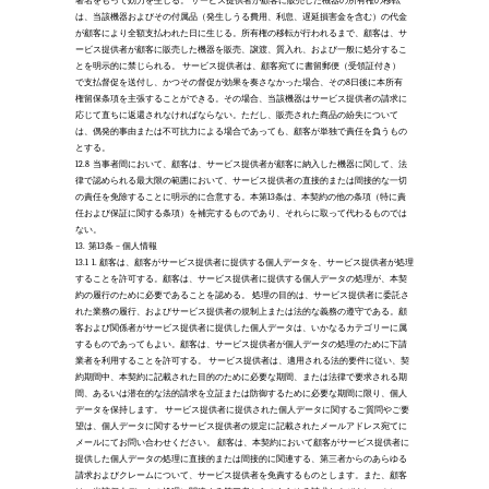
署名をもって効力を生じる。 サービス提供者が顧客に販売した機器の所有権の移転
は、当該機器およびその付属品（発生しうる費用、利息、遅延損害金を含む）の代金
が顧客により全額支払われた日に生じる。所有権の移転が行われるまで、顧客は、サ
ービス提供者が顧客に販売した機器を販売、譲渡、質入れ、および一般に処分するこ
とを明示的に禁じられる。 サービス提供者は、顧客宛てに書留郵便（受領証付き）
で支払督促を送付し、かつその督促が効果を奏さなかった場合、その8日後に本所有
権留保条項を主張することができる。その場合、当該機器はサービス提供者の請求に
応じて直ちに返還されなければならない。ただし、販売された商品の紛失について
は、偶発的事由または不可抗力による場合であっても、顧客が単独で責任を負うもの
とする。
12.8
当事者間において、顧客は、サービス提供者が顧客に納入した機器に関して、法
律で認められる最大限の範囲において、サービス提供者の直接的または間接的な一切
の責任を免除することに明示的に合意する。本第13条は、本契約の他の条項（特に責
任および保証に関する条項）を補完するものであり、それらに取って代わるものでは
ない。 
13.
第13条 – 個人情報 
13.1
1. 顧客は、顧客がサービス提供者に提供する個人データを、サービス提供者が処理
することを許可する。顧客は、サービス提供者に提供する個人データの処理が、本契
約の履行のために必要であることを認める。 処理の目的は、サービス提供者に委託さ
れた業務の履行、およびサービス提供者の規制上または法的な義務の遵守である。顧
客および関係者がサービス提供者に提供した個人データは、いかなるカテゴリーに属
するものであってもよい。顧客は、サービス提供者が個人データの処理のために下請
業者を利用することを許可する。 サービス提供者は、適用される法的要件に従い、契
約期間中、本契約に記載された目的のために必要な期間、または法律で要求される期
間、あるいは潜在的な法的請求を立証または防御するために必要な期間に限り、個人
データを保持します。 サービス提供者に提供された個人データに関するご質問やご要
望は、個人データに関するサービス提供者の規定に記載されたメールアドレス宛てに
メールにてお問い合わせください。 顧客は、本契約において顧客がサービス提供者に
提供した個人データの処理に直接的または間接的に関連する、第三者からのあらゆる
請求およびクレームについて、サービス提供者を免責するものとします。また、顧客