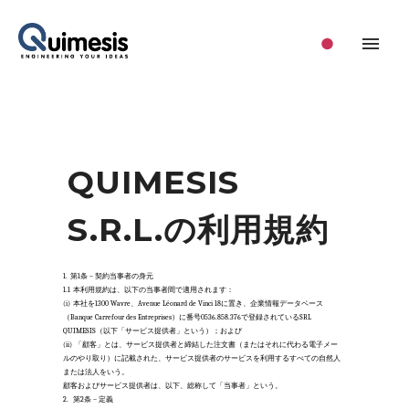
QUIMESIS
S.R.L.の利用規約
1.
第1条 – 契約当事者の身元 
1.1
本利用規約は、以下の当事者間で適用されます： 
(i)
本社を1300 Wavre、Avenue Léonard de Vinci 18に置き、企業情報データベース
（Banque Carrefour des Entreprises）に番号0536.858.376で登録されているSRL 
QUIMESIS（以下「サービス提供者」という）；および 
(ii)
「顧客」とは、サービス提供者と締結した注文書（またはそれに代わる電子メー
ルのやり取り）に記載された、サービス提供者のサービスを利用するすべての自然人
または法人をいう。
顧客およびサービス提供者は、以下、総称して「当事者」という。 
2.
 第2条 – 定義