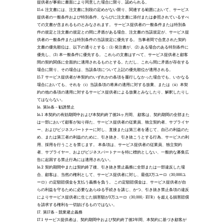
提供者が事前に書面により同意した場合に限り、認められる。 
15.6
注文書には、注文書に別段の定めがない限り、関連する範囲において、サービス
提供者の一般条件および特別条件、ならびに注文書に添付または参照されているすべ
ての文書が含まれるものとみなされます。 サービス提供者の一般条件または特別条
件の規定と注文書の規定との間に矛盾がある場合、注文書の当該規定が、サービス提
供者の一般条件または特別条件の当該規定に優先する。 当事者間で合意された契約
文書の優先順位は、以下の通りとする：(1) 発注書が、(2) ある場合のある特別条件に
優先し、(3) 本一般条件に優先する。 これらの文書はすべて、サービス提供者と顧客
間の契約関係に全面的に適用されるものとする。ただし、これら間に矛盾が存在する
場合に限り、その場合は、当該条項について上記の優先順位が適用される。 
15.7
サービス提供者が本契約のいずれかの条項を履行しなかった場合でも、いかなる
場合においても、それを（i）当該条項の将来の適用に対する放棄、または（ii）本契
約の他の条項の適用に対するサービス提供者による放棄とみなしたり、解釈したりし
てはならない。
16.
第16条 – 勧誘禁止
16.1
本契約の有効期間中および本契約終了後24ヶ月間、 顧客は、契約期間の全部また
は一部において顧客が知り得た、サービス提供者の従業員、独立契約者、サプライヤ
ー、およびビジネスパートナーに対し、直接または第三者を通じて、自己の利益のた
め、または第三者の利益のために、引き抜き、引き抜こうとする行為、サービスの利
用、採用を行うことを禁じます。 本条項は、サービス提供者の従業員、独立契約
者、サプライヤー、およびビジネスパートナーを特に標的としない、一般的な募集広
告に起因する禁止行為には適用されない。
16.2
契約期間中または契約終了後、引き抜き禁止義務に全部または一部違反した場
合、顧客は、当然の権利として、サービス提供者に対し、最低3万ユーロ（30,000ユ
ーロ）の定額賠償金を支払う義務を負う。 この定額賠償金は、サービス提供者が自
らの利益を守るために必要なあらゆる手続きを講じ、かつ、引き抜き禁止条項の違反
によりサービス提供者に生じた損害額が3万ユーロ（30,000,- EUR）を超える損害賠償
を請求する権利を一切妨げるものではない。 
17.
第17条 – 競業避止義務
17.1
サービス提供者は、契約期間中および契約終了後2年間、本契約に基づき顧客が