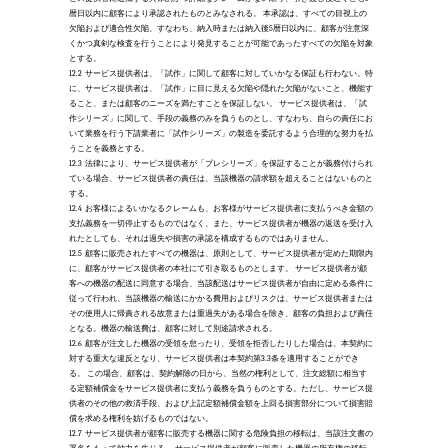
暦日以内に顧客により承認されたものとみなされる。 本承認は、すべての目視上の
欠陥および適合性欠陥、すなわち、納入時または納入後5暦日以内に、顧客が注意深
くかつ真剣な検査を行うことにより発見することが可能であったすべての欠陥を対象
とする。 
12.2
サービス提供者は、「試作」に関して顧客に対していかなる保証も行わない。特
に、サービス提供者は、「試作」に目に見える欠陥や隠れた欠陥がないこと、機能す
ること、または顧客のニーズを満たすことを保証しない。 サービス提供者は、「試
作シリーズ」に関して、手段の義務のみを負うものとし、すなわち、自らの責任にお
いて業務を行う下請業者に「試作シリーズ」の製造を委託するよう合理的な努力を払
うことを義務とする。 
12.3
法律により、サービス提供者が「プレシリーズ」を保証することが義務付けられ
ている場合、サービス提供者の責任は、当該機器の請求額を超えることはないものと
する。 
12.4
お客様によるいかなるクレームも、お客様がサービス提供者に支払うべき金額の
支払義務を一切停止するものではなく、また、サービス提供者が機器の返送を受け入
れたとしても、それは過失や損害の承認を構成するものではありません。 
12.5
顧客に販売されたすべての機器は、原則として、サービス提供者が定めた期限内
に、顧客がサービス提供者の本社にて引き取るものとします。 サービス提供者が顧
客への機器の配送に同意する場合、当該配送はサービス提供者が自由に定める条件に
従って行われ、当該機器の輸送にかかる費用およびリスクは、サービス提供者または
その使用人に帰責される故意または重過失がある場合を除き、顧客の負担および責任
となる。機器の輸送費は、顧客に対して別途請求される。 
12.6
顧客が注文した機器の受領を怠ったり、受領を拒否したりした場合は、本契約に
対する重大な違反となり、サービス提供者は本契約第3.3条を適用することができ
る。 この場合、顧客は、契約解除の日から、当然の権利として、注文総額に相当す
る定額補償金をサービス提供者に支払う義務を負うものとする。ただし、サービス提
供者のその他の救済手段、および上記定額補償金額を上回る損害部分について損害賠
償を求める権利を妨げるものではない。 
12.7
サービス提供者が顧客に販売する機器に関する危険負担の移転は、当該注文書の