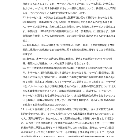
指定するものとします。また、サービスプロバイダーは、クレーム対応、計画立案、
および本サービスに関する技術的ではない一般的な連絡について、責任者および代理
人を、それぞれ少なくとも1名ずつ指定するものとします。 
5.2
本サービスは、本契約および注文書の記載事項に従って履行されるものとする。
5.3
本契約は、当事者間にいかなる指揮・監督関係も生じさせるものではありませ
ん。サービス提供者は、完全に独立した立場で、かつ自律的に本サービスを提供しま
す。本契約は、1978年7月3日の労働契約法における「労働契約」には該当せず、当事
者間の合弁事業、いかなる形態の組合、または会社関係を成立させるものではありま
せん。
5.4
各当事者は、自らが適用を受ける法的規定、特に、自身、その経営機関および従
業員に適用される税務および社会保険に関する規制を厳格に遵守することを明示的に
約束する。
5.5
顧客は、本サービスの適切な履行に有用な、要求または要請されたすべての情
報、書類および支援を、いつでも無償で提供するものとする。 
5.6
サービス提供者の成果義務を明示的に記載した書面による別段の合意がない限
り、本サービスは努力義務に基づき提供されるものとする。 サービス提供者は、適
用される法令および規制に従い、有資格かつ有能な専門家に合理的に期待されるあら
ゆる技能、注意および勤勉をもって本サービスを提供することを約束する。本サービ
スはイノベーションおよび開発に関わるものであり、業務の円満な完了については大
きな不確実性が存在することを、顧客は明示的に認識し、承諾する。 したがって、
本サービスが期待される成果をもたらさない、または機能的な成果をもたらさないと
いう事実は、顧客が本契約および／または発注書を解除する、あるいは提供者の責任
を追及する正当な理由とはみなされない。  
5.7
サービス提供者によるサービス提供の期限に関する記載は、あくまで目安であり、
別段の定めがない限り、いかなる場合においても成果義務を構成するものではありま
せん。期限が厳守されるためには、その期限が注文書上で明確にその旨として指定さ
れ、かつサービス提供者によって書面で承諾されている必要があります。 サービス提
供者が有効に承諾した厳守すべき期限を遵守しなかった場合、顧客は、サービス提供
者の遅延によって生じた損害について、その事実および金額を立証した上で、その損
害の賠償を受けることができる。ただし、その賠償額は注文価格の10パーセントを超