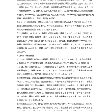
えてはならない。 サービス提供者が厳守期限を有効に承諾した場合であっても、以下
の状況においては、サービス提供者は当該期限の遵守義務を負わないものとする： (i) 
不可抗力の発生、(ii) 顧客による支払条件の不履行、(iii) 両当事者による承認後に顧客
が行い、かつサービス提供者が承諾した注文書の変更、(iv) サービス提供者が要求した
情報の提供遅延など、顧客に起因する遅延。 
5.8
サービス提供者は、契約および／または発注書に定められた保証以外のいかなる
保証も顧客に対して行いません。サービス提供者は、本サービスの機能およびその中
断のない稼働を保証するものではありません。 
5.9
お客様は、本サービスの利用に必要な自前の機器（コンピュータおよび適切な通
信サービスを含む）の取得、保守、メンテナンス、および更新について、自己の費用
負担において単独で責任を負うものとします。 顧客は、自身の機器が本サービスの
利用に適応可能かつ互換性があり、かつ本サービスの利用に適していることを確保す
る義務を負うものとし、顧客は本件に関して提供者に対し一切の責任を免除するもの
とします。 
6.
第6条 – 機密保持
6.1
一方の当事者から他方の当事者に開示された、またはその他により他方の当事者
が取得したすべての機密情報 （本条項の違反によらずして公知となった情報を除
く）は、相手方当事者によって機密情報として扱われ、本契約の履行に合理的に必要
な範囲を超えて使用されることはなく、また、当該情報を開示した当事者の事前の書
面による同意なしに第三者に開示されることはないものとする。
6.2
機密情報は、法律または規制当局により要求される範囲内で開示されることがあ
ります。そのような場合、当該当事者は、可能であれば開示が行われる前に、相手方
当事者に書面でその旨を通知し、相手方当事者が適切な法的手段により開示を阻止す
る十分な機会を確保できるようにするものとします。 各当事者は、相手方に対する
自らの権利を執行するために、機密情報を開示することができる。サービス提供者
は、本契約の履行に必要な範囲において、顧客の機密情報を第三者（特に下請業者）
に開示することを許可される。 
6.3
前項にかかわらず、顧客が同意を取り消さない限り、サービス提供者は、自社の
顧客、見込み客、およびその他の取引先に対し、当該顧客が自社の顧客の一人である