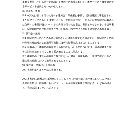
事業を展開している同一の地域および同一の市場において、本サービスと直接競合す
るサービスを提供しないものとします。 
18.
第18条 – 通知
18.1
本契約に基づき行われるべき通知は、関係者に手渡し（受領確認の署名付き）、
またはファックスもしくは電子メール（受信確認付き）、あるいは本契約に記載され
た住所への書留郵便のいずれかの方法で行われた場合、有効とみなされる。各当事者
は、契約期間中に住所に変更が生じた場合、相手方にその旨を通知する義務を負う。
19.
第19条 – 無効
19.1
本契約のいずれかの条項が無効または適用不能である場合でも、本契約のその他
の条項の有効性および適用可能性には何ら影響を及ぼさないものとする。
19.2
当事者は、本契約の条項のうち無効となったものについては、経済的効果が同
等の別の条項をもってこれを置き換えることに同意する。 
19.3
本契約のいずれかの条項が無効となった場合、当該条項は、法律で認められる
最大限の範囲において適用されるものとする。  
20.
第20条 – 準拠法および紛争
20.1
本契約はベルギー法に準拠する。
20.2
本契約に起因または関連して生じるすべての紛争は、第一審においてニヴェル
企業裁判所が、控訴審においてブリュッセル控訴裁判所が管轄する。いずれの場合
も、手続言語はフランス語とする。