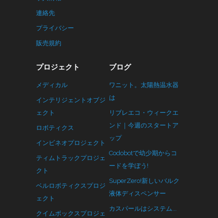
連絡先
プライバシー
販売規約
プロジェクト
ブログ
メディカル
ワニット。太陽熱温水器
は
インテリジェントオブジ
ェクト
リブレエコ・ウィークエ
ンド｜今週のスタートア
ロボティクス
ップ
インビネオプロジェクト
Codobotで幼少期からコ
ティムトラックプロジェ
ードを学ぼう!
クト
SuperZero!新しいバルク
ベルロボティクスプロジ
液体ディスペンサー
ェクト
カスパールはシステム...
クイムボックスプロジェ