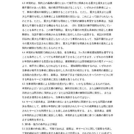
4.3
本契約は、契約上の義務の履行において相手方に帰責される重大な過失または債
務不履行があった場合、他の救済手段を妨げることなく、いずれかの当事者によっ
て、事前の通知や補償なしに解除することができる。 ただし、重大な過失または重
大な不履行を犯した当事者による損害賠償の支払いは、これによって妨げられないも
のとする。ただし、重大な不履行を理由として契約の解除を希望する当事者は、当該
重大な不履行を是正する機会を与えるため、 （20）営業日の猶予期間を付与してい
ることを条件とする。この猶予期間は、重大な不履行の性質を具体的に特定した書留
郵便を、当該不履行の帰責される当事者に送付した日から起算する。 前記の20営業
日以内に重大な不履行を是正しなかったという事実のみをもって、当該不履行および
その重大性が立証された場合に限り、重大な不履行を帰責される当事者の過失による
契約の解除が当然に生じるものとする。 
4.4
本契約が無期限で締結された場合、各当事者は、3ヶ月の事前通知期間を遵守する
ことを条件として、いつでも本契約を終了させることができます。いずれかの当事者
が本契約を解除する意思がある場合は、書留郵便または受領確認付きの電子メールに
より、相手方に通知しなければなりません。 通知期間が開始するのは、いずれかの
当事者が相手方当事者に通知を送付した月の翌月の初日とする。当事者間の書面によ
る別段の合意がない限り、顧客は、契約終了日まで提供されたすべてのサービスに対
する料金をサービス提供者に支払う義務を負うものとする。 
4.5
当事者間の書面による別段の合意がない限り、いかなる理由によるものであれ、
本契約および／または注文書の解約は、解約日以前に生じた、または解約日以降も明
示的または黙示的に 契約および／または当該発注書の解除日以降に発生し、または
引き続き適用される責任から、当事者を免除するものではない。 
4.6
サービス提供者は、請求書の未払いまたは本契約に関連するいかなる問題の未解
決を理由として、顧客が本契約に基づき提供されたサービスの成果物または既に提供
されたサービスを利用することを差し止める権利を有する。 また、提供者は、顧客
が本契約および発注書に違反した場合、本契約または発注書に基づく義務の履行を停
止する権利を有する。
5.
第5条 – 協力の条件および保証
5.1
注文書の作成に際し、可能であれば、顧客は、本サービスに関して顧客を代表し
て契約締結を行う権限を有する責任者および代理人を、それぞれ少なくとも1名ずつ