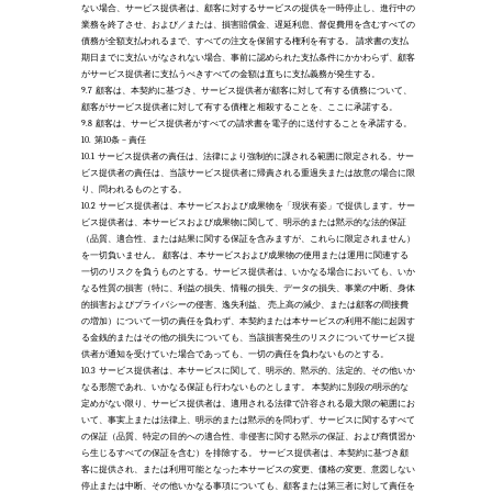
ない場合、サービス提供者は、顧客に対するサービスの提供を一時停止し、進行中の
業務を終了させ、および／または、損害賠償金、遅延利息、督促費用を含むすべての
債務が全額支払われるまで、すべての注文を保留する権利を有する。 請求書の支払
期日までに支払いがなされない場合、事前に認められた支払条件にかかわらず、顧客
がサービス提供者に支払うべきすべての金額は直ちに支払義務が発生する。
9.7
顧客は、本契約に基づき、サービス提供者が顧客に対して有する債務について、
顧客がサービス提供者に対して有する債権と相殺することを、ここに承諾する。 
9.8
顧客は、サービス提供者がすべての請求書を電子的に送付することを承諾する。
10.
第10条 – 責任
10.1
サービス提供者の責任は、法律により強制的に課される範囲に限定される。サー
ビス提供者の責任は、当該サービス提供者に帰責される重過失または故意の場合に限
り、問われるものとする。
10.2
サービス提供者は、本サービスおよび成果物を「現状有姿」で提供します。サー
ビス提供者は、本サービスおよび成果物に関して、明示的または黙示的な法的保証
（品質、適合性、または結果に関する保証を含みますが、これらに限定されません）
を一切負いません。 顧客は、本サービスおよび成果物の使用または運用に関連する
一切のリスクを負うものとする。サービス提供者は、いかなる場合においても、いか
なる性質の損害（特に、利益の損失、情報の損失、データの損失、事業の中断、身体
的損害およびプライバシーの侵害、逸失利益、 売上高の減少、または顧客の間接費
の増加）について一切の責任を負わず、本契約または本サービスの利用不能に起因す
る金銭的またはその他の損失についても、当該損害発生のリスクについてサービス提
供者が通知を受けていた場合であっても、一切の責任を負わないものとする。
10.3
サービス提供者は、本サービスに関して、明示的、黙示的、法定的、その他いか
なる形態であれ、いかなる保証も行わないものとします。 本契約に別段の明示的な
定めがない限り、サービス提供者は、適用される法律で許容される最大限の範囲にお
いて、事実上または法律上、明示的または黙示的を問わず、サービスに関するすべて
の保証（品質、特定の目的への適合性、非侵害に関する黙示の保証、および商慣習か
ら生じるすべての保証を含む）を排除する。 サービス提供者は、本契約に基づき顧
客に提供され、または利用可能となった本サービスの変更、価格の変更、意図しない
停止または中断、その他いかなる事項についても、顧客または第三者に対して責任を