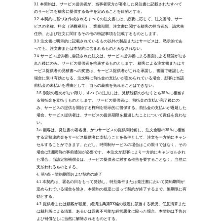
3.1
本契約は、サービス提供者が、当事者双方が署名した発注書に記載されたすべて
のサービスを顧客に提供する条件を定めることを目的とする。 
3.2
本契約に基づき作成されるすべての注文書には、必要に応じて、注文番号、サー
ビスの名称、料金（消費税別）、業務期間、注文書に関する顧客の担当者名、請求先
住所、および注文に関するその他の特記事項を記載するものとします。
3.3
注文書に明示的に記載されているもの以外の製品またはサービスは、黙示的であ
っても、注文書または本契約に含まれるものとみなされない。 
3.4
サービス提供者に委託された注文は、サービス提供者による書面による確認がなさ
れた後にのみ、サービス提供者を拘束するものとします。 顧客による注文書またはサ
ービス提供者の見積書への変更は、サービス提供者がこれを承諾し、書面で確認した
場合に限り有効となる。注文時に前払金の支払いが定められている場合、顧客は当該
前払金の未払いを理由として、自らの義務を免れることはできない。
3.5
別段の定めがない限り、すべての注文には、見積総額の少なくとも35％に相当す
る前払金を支払うものとします。 サービス提供者は、前払金の支払い完了後にの
み、サービスの提供を開始する権利を明示的に留保する。前払金の支払いが遅延した
場合、サービス提供者は、サービスの提供期限を超過したことについて責任を負わな
い。 
3.6
顧客は、発注書の署名後、かつサービスの提供開始前に、注文金額の35％に相当
する定額違約金をサービス提供者に支払うことを条件として、注文を一方的にキャン
セルすることができます。ただし、時間制サービスの場合はこの限りではなく、その
場合は2週間前の事前通知が必要です。 本注文が顧客により一方的にキャンセルされ
た場合、当該定額補償金は、サービス提供者に対する催告を要することなく、当然に
支払われるものとする。 
4.
第4条 – 契約期間および契約の終了 
4.1
本契約は、署名の日をもって発効し、特別条件または発注書において契約期間が
定められている場合を除き、本契約の規定に従って契約が終了するまで、無期限に有
効とする。 
4.2
提供者または顧客が破産、経済法典第XX編の規定に該当する状況、任意清算また
は裁判所による清算、あるいは回復不可能な経営悪化に陥った場合、本契約は予告お
よび補償なしに当然に解除されるものとする。