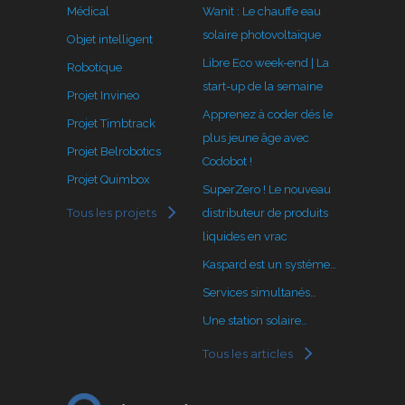
Médical
Wanit : Le chauffe eau
solaire photovoltaïque
Objet intelligent
Libre Eco week-end | La
Robotique
start-up de la semaine
Projet Invineo
Apprenez à coder dés le
Projet Timbtrack
plus jeune âge avec
Projet Belrobotics
Codobot !
Projet Quimbox
SuperZero ! Le nouveau
Tous les projets
distributeur de produits
liquides en vrac
Kaspard est un systéme…
Services simultanés…
Une station solaire…
Tous les articles