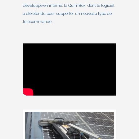
développé en interne: la
QuimBox
, dont le logiciel
a été étendu pour supporter un nouveau type de
télécommande..