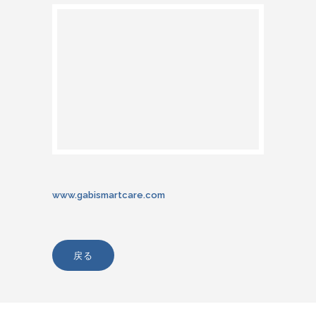
www.gabismartcare.com
戻る