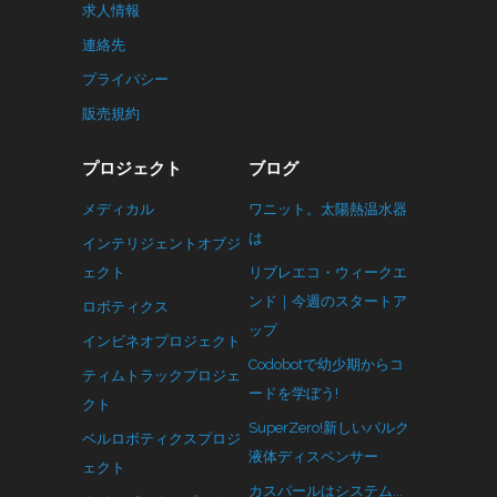
求人情報
連絡先
プライバシー
販売規約
プロジェクト
ブログ
メディカル
ワニット。太陽熱温水器
は
インテリジェントオブジ
ェクト
リブレエコ・ウィークエ
ンド｜今週のスタートア
ロボティクス
ップ
インビネオプロジェクト
Codobotで幼少期からコ
ティムトラックプロジェ
ードを学ぼう!
クト
SuperZero!新しいバルク
ベルロボティクスプロジ
液体ディスペンサー
ェクト
カスパールはシステム...