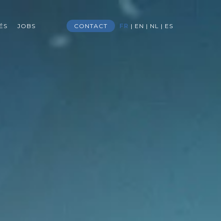
ÉS
JOBS
CONTACT
FR
|
EN
|
NL
|
ES