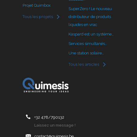
Projet Quimbox
SuperZero ! Le nouveau
Tous les projets
distributeur de produits
liquides en vrac
Kaspard est un systéme…
Services simultanés…
Une station solaire…
Tous les articles
+32 478/790132
Laissez un message !
contact@quimesis.be